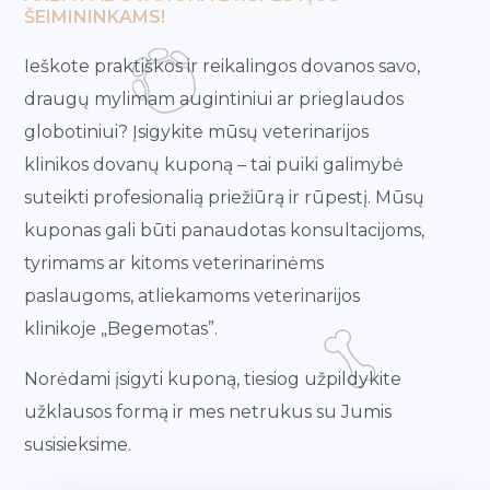
ŠEIMININKAMS!
Ieškote praktiškos ir reikalingos dovanos savo,
draugų mylimam augintiniui ar prieglaudos
globotiniui? Įsigykite mūsų veterinarijos
klinikos dovanų kuponą – tai puiki galimybė
suteikti profesionalią priežiūrą ir rūpestį. Mūsų
kuponas gali būti panaudotas konsultacijoms,
tyrimams ar kitoms veterinarinėms
paslaugoms, atliekamoms veterinarijos
klinikoje „Begemotas”.
Norėdami įsigyti kuponą, tiesiog užpildykite
užklausos formą ir mes netrukus su Jumis
susisieksime.