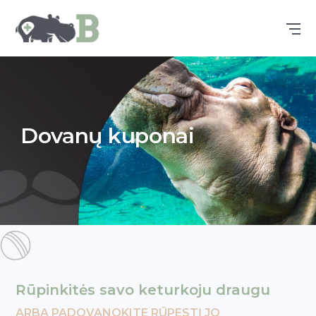
Dovanų kuponai
Rūpinkitės savo keturkoju draugu
ARBA PADOVANOKITE RŪPESTĮ JO