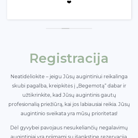
❤️
Registracija
Neatidėliokite – jeigu Jūsų augintiniui reikalinga
skubi pagalba, kreipkitės į „Begemotą“ dabar ir
užtikrinkite, kad Jūsų augintinis gautų
profesionalią priežiūrą, kai jos labiausiai reikia. Jūsų
augintinio sveikata yra mūsų prioritetas!
Dėl gyvybei pavojaus nesukeliančių negalavimų
augintiniai yra priimami su išankstine rezervacija.