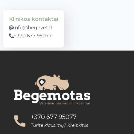
Klinikos kontaktai
info@begevet.lt
+370 677 95077
+370 677 95077
Turite klausimų? Kreipkitės