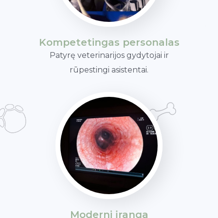
Kompetetingas personalas
Patyrę veterinarijos gydytojai ir
rūpestingi asistentai.
Moderni įranga