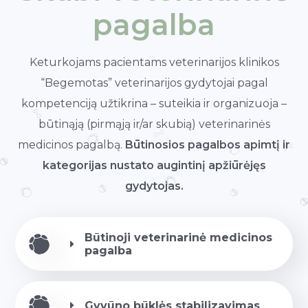
pagalba
Keturkojams pacientams veterinarijos klinikos
“Begemotas” veterinarijos gydytojai pagal
kompetenciją užtikrina – suteikia ir organizuoja –
būtinąją (pirmąją ir/ar skubią) veterinarinės
medicinos pagalbą.
Būtinosios pagalbos apimtį ir
kategorijas nustato augintinį apžiūrėjęs
gydytojas.
Būtinoji veterinarinė medicinos
pagalba
Gyvūno būklės stabilizavimas