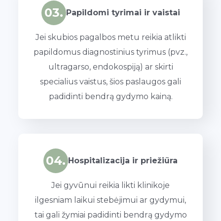
03.
Papildomi tyrimai ir vaistai
Jei skubios pagalbos metu reikia atlikti
papildomus diagnostinius tyrimus (pvz.,
ultragarso, endokospiją) ar skirti
specialius vaistus, šios paslaugos gali
padidinti bendrą gydymo kainą.
04.
Hospitalizacija ir priežiūra
Jei gyvūnui reikia likti klinikoje
ilgesniam laikui stebėjimui ar gydymui,
tai gali žymiai padidinti bendrą gydymo