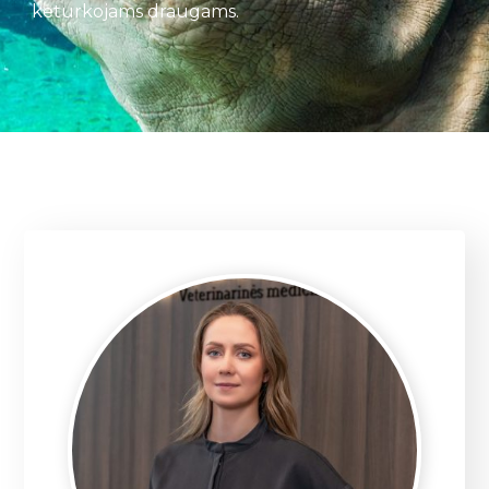
keturkojams draugams.