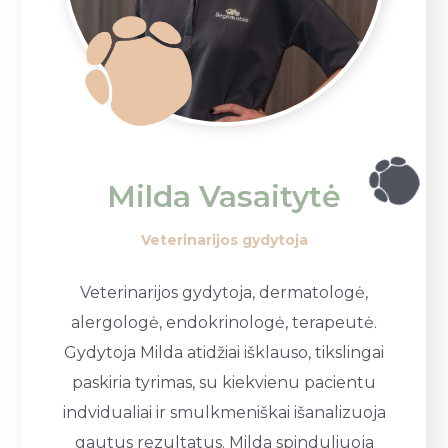
Milda Vasaitytė
Veterinarijos gydytoja
Veterinarijos gydytoja, dermatologė,
alergologė, endokrinologė, terapeutė.
Gydytoja Milda atidžiai išklauso, tikslingai
paskiria tyrimas, su kiekvienu pacientu
indvidualiai ir smulkmeniškai išanalizuoja
gautus rezultatus. Milda spinduliuoja