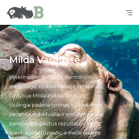
Milda Vasaitytė
Veterinarijos gydytoja, dermatologė,
alergologė, endokrinologė, terapeutė.
Gydytoja Milda atidžiai išklauso,
tikslingai paskiria tyrimas, su kiekvienu
pacientu indvidualiai ir smulkmeniškai
išanalizuoja gautus rezultatus. Milda
spinduliuoja rūpesčiu ir meile visiems