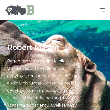
Robert Masoit
Begemoto veterinarijos klinikos
Vilniuje vadovas, veterinarijos
gydytojas, rentgenologas, minkštųjų
audinių chirurgas. Robert vienas iš tų
gydytojų, kuris rūpestingai sutiks
klientą ir be didelių pastangų ras
kontaktą su pacientu. Sveikas, nes