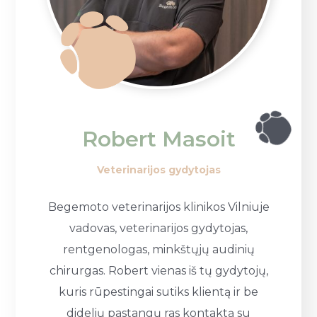
Robert Masoit
Veterinarijos gydytojas
Begemoto veterinarijos klinikos Vilniuje
vadovas, veterinarijos gydytojas,
rentgenologas, minkštųjų audinių
chirurgas. Robert vienas iš tų gydytojų,
kuris rūpestingai sutiks klientą ir be
didelių pastangų ras kontaktą su