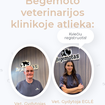
Begemoto
veterinarijos
klinikoje atlieka:
Kviečiu
registruotis!
Vet. Gydytoja EGLĖ
Vet. Gydytojas