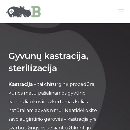
Gyvūnų kastracija,
sterilizacija
Kastracija
– tai chirurginė procedūra,
kurios metu pašalinamos gyvūno
lytinės liaukos ir užkertamas kelias
natūraliam apvaisinimui. Neatidėliokite
savo augintinio gerovės – kastracija yra
svarbus žingsnis siekiant užtikrinti jo