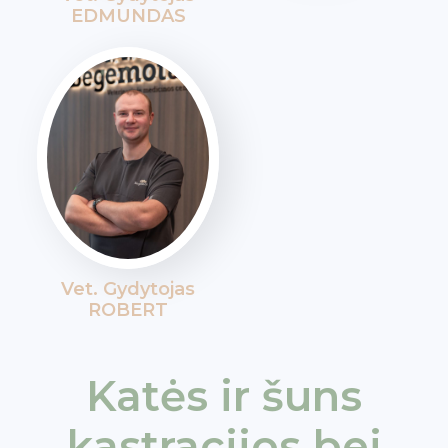
EDMUNDAS
Vet. Gydytojas
ROBERT
Katės ir šuns
kastracijos bei