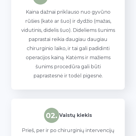
Kaina dažnai priklauso nuo gyvūno
rūšies (katė ar šuo) ir dydžio (mažas,
vidutinis, didelis šuo). Dideliems šunims
paprastai reikia daugiau daugiau
chirurginio laiko, ir tai gali padidinti
operacijos kainą. Katėms ir mažiems
šunims procedūra gali būti
paprastesnė ir todėl pigesnė.
02.
Vaistų kiekis
Prieš, per ir po chirurginių intervencijų