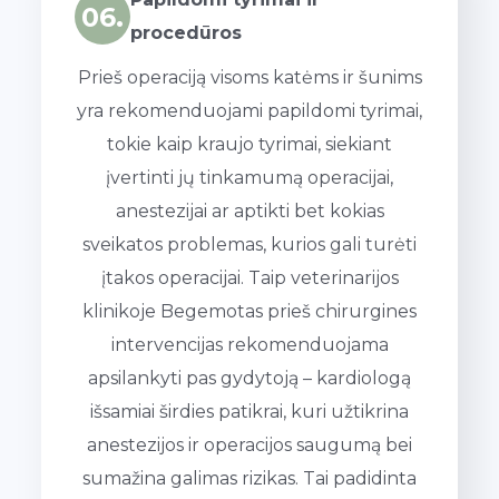
06.
procedūros
Prieš operaciją visoms katėms ir šunims
yra rekomenduojami papildomi tyrimai,
tokie kaip kraujo tyrimai, siekiant
įvertinti jų tinkamumą operacijai,
anestezijai ar aptikti bet kokias
sveikatos problemas, kurios gali turėti
įtakos operacijai. Taip veterinarijos
klinikoje Begemotas prieš chirurgines
intervencijas rekomenduojama
apsilankyti pas gydytoją – kardiologą
išsamiai širdies patikrai, kuri užtikrina
anestezijos ir operacijos saugumą bei
sumažina galimas rizikas. Tai padidinta