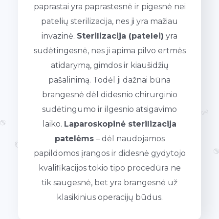
paprastai yra paprastesnė ir pigesnė nei
patelių sterilizacija, nes ji yra mažiau
invazinė.
Sterilizacija (patelei)
yra
sudėtingesnė, nes ji apima pilvo ertmės
atidarymą, gimdos ir kiaušidžių
pašalinimą. Todėl ji dažnai būna
brangesnė dėl didesnio chirurginio
sudėtingumo ir ilgesnio atsigavimo
laiko.
Laparoskopinė sterilizacija
patelėms
– dėl naudojamos
papildomos įrangos ir didesnė gydytojo
kvalifikacijos tokio tipo procedūra ne
tik saugesnė, bet yra brangesnė už
klasikinius operacijų būdus.