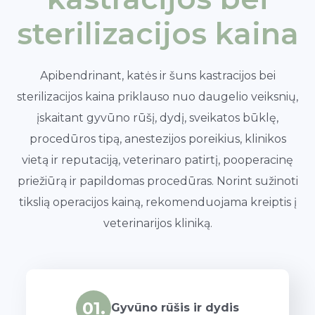
sterilizacijos kaina
Apibendrinant, katės ir šuns kastracijos bei
sterilizacijos kaina priklauso nuo daugelio veiksnių,
įskaitant gyvūno rūšį, dydį, sveikatos būklę,
procedūros tipą, anestezijos poreikius, klinikos
vietą ir reputaciją, veterinaro patirtį, pooperacinę
priežiūrą ir papildomas procedūras. Norint sužinoti
tikslią operacijos kainą, rekomenduojama kreiptis į
veterinarijos kliniką.
01.
Gyvūno rūšis ir dydis