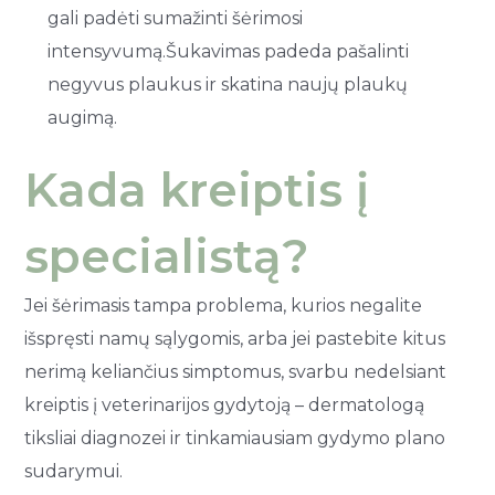
gali padėti sumažinti šėrimosi
intensyvumą.Šukavimas padeda pašalinti
negyvus plaukus ir skatina naujų plaukų
augimą.
Kada kreiptis į
specialistą?
Jei šėrimasis tampa problema, kurios negalite
išspręsti namų sąlygomis, arba jei pastebite kitus
nerimą keliančius simptomus, svarbu nedelsiant
kreiptis į veterinarijos gydytoją – dermatologą
tiksliai diagnozei ir tinkamiausiam gydymo plano
sudarymui.