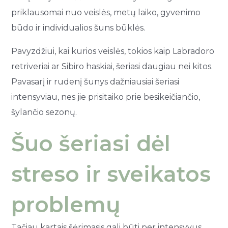
priklausomai nuo veislės, metų laiko, gyvenimo
būdo ir individualios šuns būklės.
Pavyzdžiui, kai kurios veislės, tokios kaip Labradoro
retriveriai ar Sibiro haskiai, šeriasi daugiau nei kitos.
Pavasarį ir rudenį šunys dažniausiai šeriasi
intensyviau, nes jie prisitaiko prie besikeičiančio,
šylančio sezonų.
Šuo šeriasi dėl
streso ir sveikatos
problemų
Tačiau kartais šėrimasis gali būti per intensyvus