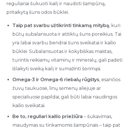
reguliariai šukuoti kailį ir naudoti šampūną,
pritaikytą šuns odos būklei.
Taip pat svarbu užtikrinti tinkamą mitybą
, kuri
būtų subalansuota ir atitiktų šuns poreikius. Tai
yra labai svarbu bendrai šuns sveikatai ir kailio
būklei. Subalansuotas ir kokybiškas maistas,
turintis reikiamų vitaminų ir mineralų, gali padėti
išlaikyti sveiką kailį ir sumažinti šėrimąsi.
Omega-3 ir Omega-6 riebalų rūgštys
, esančios
žuvų taukuose, linų sėmenų aliejuje ar
specialiuose papildai, gali būti labai naudingos
kailio sveikatai.
Be to, reguliari kailio priežiūra
– šukavimas,
maudymas su tinkamomis šampūnais – taip pat