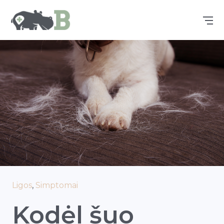
Ligos
,
Simptomai
Kodėl šuo