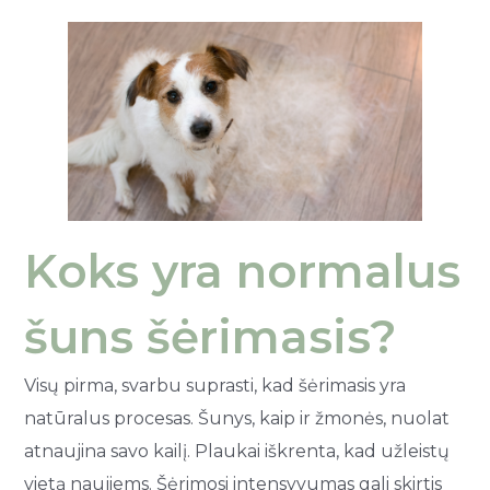
Koks yra normalus
šuns šėrimasis?
Visų pirma, svarbu suprasti, kad šėrimasis yra
natūralus procesas. Šunys, kaip ir žmonės, nuolat
atnaujina savo kailį. Plaukai iškrenta, kad užleistų
vietą naujiems. Šėrimosi intensyvumas gali skirtis