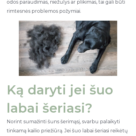
odos paraudimas, niežulys ar plikimas, tai gali būti
rimtesnės problemos požymiai.
Ką daryti jei šuo
labai šeriasi?
Norint sumažinti šuns šerimąsį, svarbu palaikyti
tinkamą kailio priežiūrą. Jei šuo labai šeriasi reikėtų