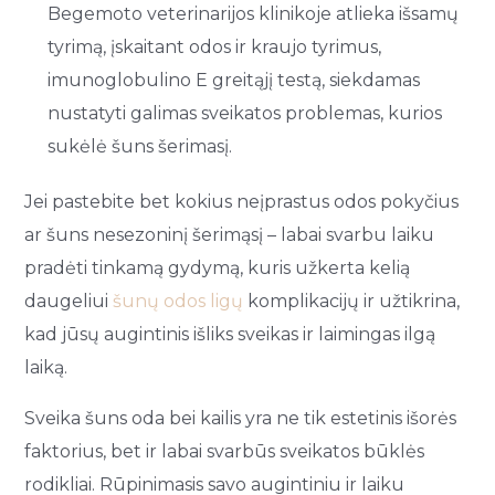
Begemoto veterinarijos klinikoje atlieka išsamų
tyrimą, įskaitant odos ir kraujo tyrimus,
imunoglobulino E greitąjį testą, siekdamas
nustatyti galimas sveikatos problemas, kurios
sukėlė šuns šerimasį.
Jei pastebite bet kokius neįprastus odos pokyčius
ar šuns nesezoninį šerimąsį – labai svarbu laiku
pradėti tinkamą gydymą, kuris užkerta kelią
daugeliui
šunų odos ligų
komplikacijų ir užtikrina,
kad jūsų augintinis išliks sveikas ir laimingas ilgą
laiką.
Sveika šuns oda bei kailis yra ne tik estetinis išorės
faktorius, bet ir labai svarbūs sveikatos būklės
rodikliai. Rūpinimasis savo augintiniu ir laiku