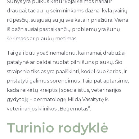
Šunys yra puikūs keturkojai šeimos nariai ir
draugai, tačiau jų šeimininkams dažnai kyla įvairių
rūpesčių, susijusių su jų sveikata ir priežiūra. Viena
iš dažniausiai pasitaikančių problemų yra šunų
šėrimasis ar plaukų metimas.
Tai gali būti ypač nemalonu, kai namai, drabužiai,
patalynė ar baldai nuolat pilni šuns plaukų. Šio
straipsnio tikslas yra paaiškinti, kodėl šuo šeriasi, ir
pristatyti galimus sprendimus. Taip pat aptarsime,
kada reikėtų kreiptis į specialistus, veterinarijos
gydytoją – dermatologę Mildą Vasaitytę iš
veterinarijos klinikos „Begemotas”.
Turinio rodyklė