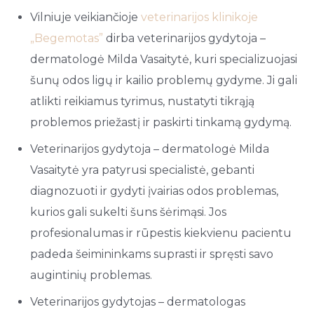
Vilniuje veikiančioje
veterinarijos klinikoje
„Begemotas”
dirba veterinarijos gydytoja –
dermatologė Milda Vasaitytė, kuri specializuojasi
šunų odos ligų ir kailio problemų gydyme. Ji gali
atlikti reikiamus tyrimus, nustatyti tikrąją
problemos priežastį ir paskirti tinkamą gydymą.
Veterinarijos gydytoja – dermatologė Milda
Vasaitytė yra patyrusi specialistė, gebanti
diagnozuoti ir gydyti įvairias odos problemas,
kurios gali sukelti šuns šėrimąsi. Jos
profesionalumas ir rūpestis kiekvienu pacientu
padeda šeimininkams suprasti ir spręsti savo
augintinių problemas.
Veterinarijos gydytojas – dermatologas