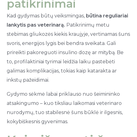
patikrinimai
Kad gydymas būtų veiksmingas,
būtina reguliariai
lankytis pas veterinarą.
Patikrinimų metu
stebimas gliukozės kiekis kraujyje, vertinamas šuns
svoris, energijos lygis bei bendra sveikata. Gali
prireikti pakoreguoti insulino dozę ar mitybą. Be
to, profilaktiniai tyrimai leidžia laiku pastebėti
galimas komplikacijas, tokias kaip katarakta ar
inkstų pažeidimai.
Gydymo sėkmė labai priklauso nuo šeimininko
atsakingumo – kuo tiksliau laikomasi veterinaro
nurodymų, tuo stabilesnė šuns būklė ir ilgesnis,
kokybiškesnis gyvenimas.