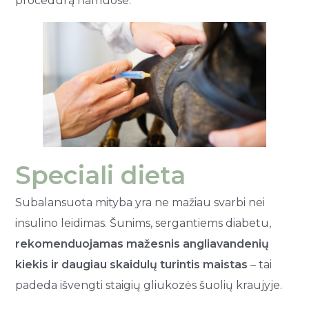
procedūrą namuose.
Speciali dieta
Subalansuota mityba yra ne mažiau svarbi nei
insulino leidimas. Šunims, sergantiems diabetu,
rekomenduojamas mažesnis angliavandenių
kiekis ir daugiau skaidulų turintis maistas
– tai
padeda išvengti staigių gliukozės šuolių kraujyje.