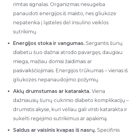
rimtas signalas. Organizmas nesugeba
panaudoti energijos iš maisto, nes gliukozė
nepatenka į ląsteles dėl insulino veiklos
sutrikimų.
Energijos stoka ir vangumas.
Sergantis šunų
diabetu šuo dažnai atrodo pavargęs, daugiau
miega, mažiau domisi žaidimais ar
pasivaikščiojimais. Energijos trūkumas – vienas iš
gliukozės nepanaudojimo požymių.
Akių drumstumas ar katarakta.
Viena
dažniausių šunų cukrinio diabeto komplikacijų –
drumstis akyse, kuri vėliau gali virsti katarakta ir
sukelti regėjimo sutrikimus ar apakimą.
Saldus ar vaisinis kvapas iš nasrų.
Specifinis