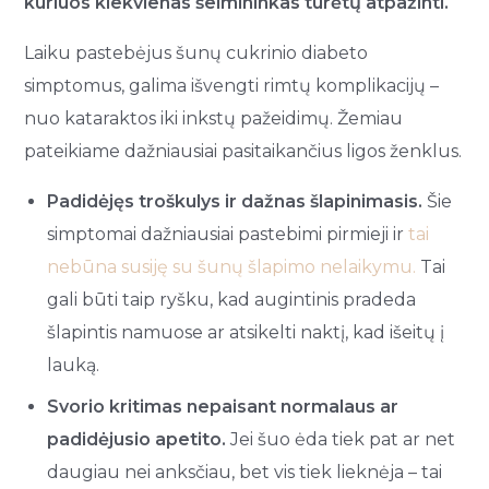
kuriuos kiekvienas šeimininkas turėtų atpažinti.
Laiku pastebėjus šunų cukrinio diabeto
simptomus, galima išvengti rimtų komplikacijų –
nuo kataraktos iki inkstų pažeidimų. Žemiau
pateikiame dažniausiai pasitaikančius ligos ženklus.
Padidėjęs troškulys ir dažnas šlapinimasis.
Šie
simptomai dažniausiai pastebimi pirmieji ir
tai
nebūna susiję su šunų šlapimo nelaikymu.
Tai
gali būti taip ryšku, kad augintinis pradeda
šlapintis namuose ar atsikelti naktį, kad išeitų į
lauką.
Svorio kritimas nepaisant normalaus ar
padidėjusio apetito.
Jei šuo ėda tiek pat ar net
daugiau nei anksčiau, bet vis tiek lieknėja – tai