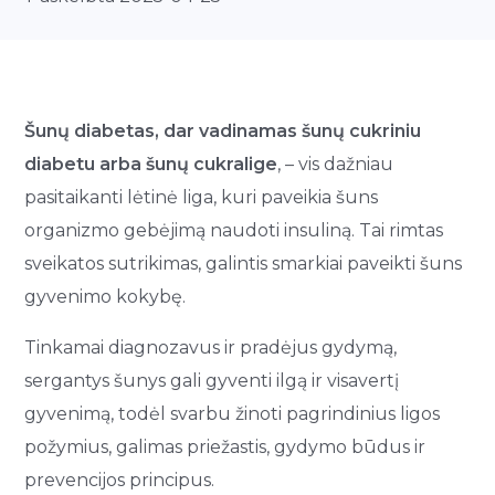
Šunų diabetas, dar vadinamas šunų cukriniu
diabetu arba šunų cukralige
, – vis dažniau
pasitaikanti lėtinė liga, kuri paveikia šuns
organizmo gebėjimą naudoti insuliną. Tai rimtas
sveikatos sutrikimas, galintis smarkiai paveikti šuns
gyvenimo kokybę.
Tinkamai diagnozavus ir pradėjus gydymą,
sergantys šunys gali gyventi ilgą ir visavertį
gyvenimą, todėl svarbu žinoti pagrindinius ligos
požymius, galimas priežastis, gydymo būdus ir
prevencijos principus.