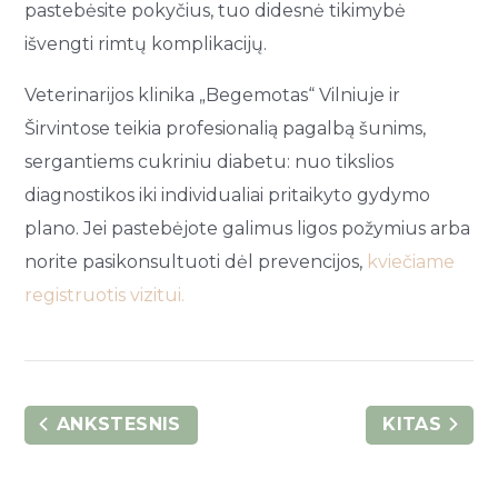
pastebėsite pokyčius, tuo didesnė tikimybė
išvengti rimtų komplikacijų.
Veterinarijos klinika „Begemotas“ Vilniuje ir
Širvintose teikia profesionalią pagalbą šunims,
sergantiems cukriniu diabetu: nuo tikslios
diagnostikos iki individualiai pritaikyto gydymo
plano. Jei pastebėjote galimus ligos požymius arba
norite pasikonsultuoti dėl prevencijos,
kviečiame
registruotis vizitui.
ANKSTESNIS
KITAS