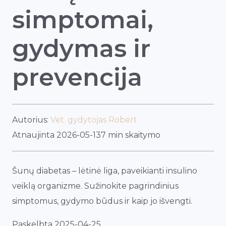
simptomai,
gydymas ir
prevencija
Autorius:
Vet. gydytojas Robert
Atnaujinta 2026-05-13
7 min skaitymo
Šunų diabetas – lėtinė liga, paveikianti insulino
veiklą organizme. Sužinokite pagrindinius
simptomus, gydymo būdus ir kaip jo išvengti.
Paskelbta 2025-04-25