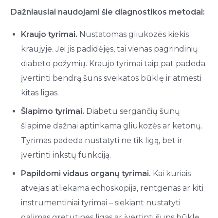
Dažniausiai naudojami šie diagnostikos metodai:
Kraujo tyrimai.
Nustatomas gliukozės kiekis
kraujyje. Jei jis padidėjęs, tai vienas pagrindinių
diabeto požymių. Kraujo tyrimai taip pat padeda
įvertinti bendrą šuns sveikatos būklę ir atmesti
kitas ligas.
Šlapimo tyrimai.
Diabetu sergančių šunų
šlapime dažnai aptinkama gliukozės ar ketonų.
Tyrimas padeda nustatyti ne tik ligą, bet ir
įvertinti inkstų funkciją.
Papildomi vidaus organų tyrimai.
Kai kuriais
atvejais atliekama echoskopija, rentgenas ar kiti
instrumentiniai tyrimai – siekiant nustatyti
galimas gretutines ligas ar įvertinti šuns būklę