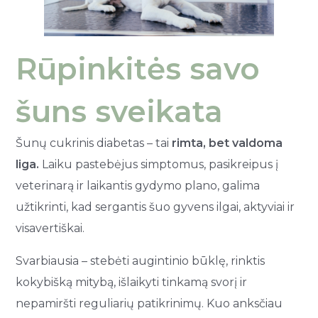
Rūpinkitės savo
šuns sveikata
Šunų cukrinis diabetas – tai
rimta, bet valdoma
liga.
Laiku pastebėjus simptomus, pasikreipus į
veterinarą ir laikantis gydymo plano, galima
užtikrinti, kad sergantis šuo gyvens ilgai, aktyviai ir
visavertiškai.
Svarbiausia – stebėti augintinio būklę, rinktis
kokybišką mitybą, išlaikyti tinkamą svorį ir
nepamiršti reguliarių patikrinimų. Kuo anksčiau