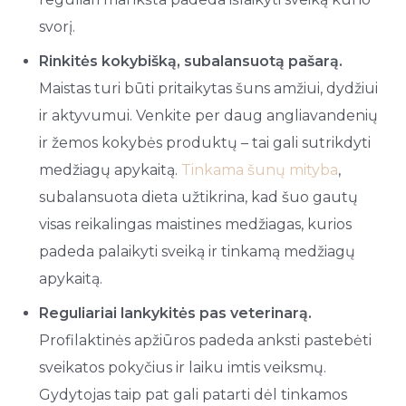
svorį.
Rinkitės kokybišką, subalansuotą pašarą.
Maistas turi būti pritaikytas šuns amžiui, dydžiui
ir aktyvumui. Venkite per daug angliavandenių
ir žemos kokybės produktų – tai gali sutrikdyti
medžiagų apykaitą.
Tinkama šunų mityba
,
subalansuota dieta užtikrina, kad šuo gautų
visas reikalingas maistines medžiagas, kurios
padeda palaikyti sveiką ir tinkamą medžiagų
apykaitą.
Reguliariai lankykitės pas veterinarą.
Profilaktinės apžiūros padeda anksti pastebėti
sveikatos pokyčius ir laiku imtis veiksmų.
Gydytojas taip pat gali patarti dėl tinkamos