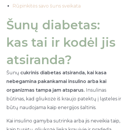
Rūpinkitės savo šuns sveikata
Šunų diabetas:
kas tai ir kodėl jis
atsiranda?
Šunų
cukrinis diabetas atsiranda, kai kasa
nebegamina pakankamai insulino arba kai
organizmas tampa jam atsparus.
Insulinas
būtinas, kad gliukozė iš kraujo patektų į ląsteles ir
būtų naudojama kaip energijos šaltinis.
Kai insulino gamyba sutrinka arba jis neveikia taip,
kaip turėtų, gliukozė lieka kraujyje ir pradeda