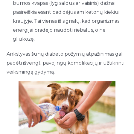
burnos kvapas (lyg saldus ar vaisinis) dažnai
pasireiškia esant padidėjusiam ketonų kiekiui
kraujyje. Tai vienas iš signalų, kad organizmas
energijai pradėjo naudoti riebalus, o ne
gliukozę.
Ankstyvas šunų diabeto požymių atpažinimas gali
padėti išvengti pavojingų komplikacijų ir užtikrinti
veiksmingą gydymą.