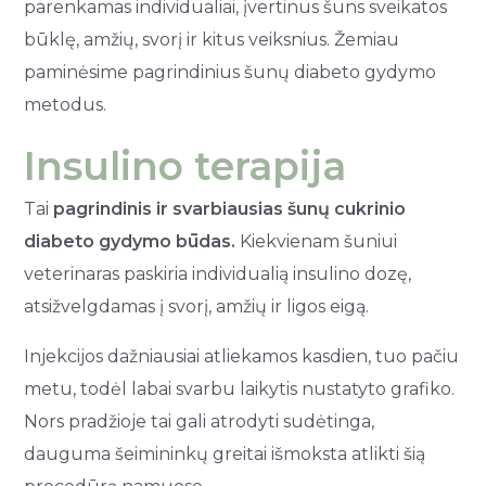
parenkamas individualiai, įvertinus šuns sveikatos
būklę, amžių, svorį ir kitus veiksnius. Žemiau
paminėsime pagrindinius šunų diabeto gydymo
metodus.
Insulino terapija
Tai
pagrindinis ir svarbiausias šunų cukrinio
diabeto gydymo būdas.
Kiekvienam šuniui
veterinaras paskiria individualią insulino dozę,
atsižvelgdamas į svorį, amžių ir ligos eigą.
Injekcijos dažniausiai atliekamos kasdien, tuo pačiu
metu, todėl labai svarbu laikytis nustatyto grafiko.
Nors pradžioje tai gali atrodyti sudėtinga,
dauguma šeimininkų greitai išmoksta atlikti šią