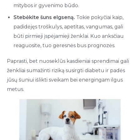
mitybos ir gyvenimo būdo.
Stebėkite šuns elgseną.
Tokie pokyčiai kaip,
padidėjęs troškulys, apetitas, vangumas, gali
būti pirmieji įspėjamieji ženklai. Kuo anksčiau
reaguosite, tuo geresnės bus prognozės.
Paprasti, bet nuoseklūs kasdieniai sprendimai gali
ženkliai sumažinti riziką susirgti diabetu ir padės
jūsų šuniui išlikti sveikam bei energingam ilgus
metus.