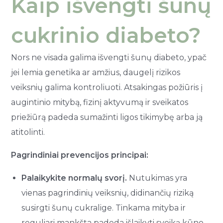
Kaip išvengti šunų
cukrinio diabeto?
Nors ne visada galima išvengti šunų diabeto, ypač
jei lemia genetika ar amžius, daugelį rizikos
veiksnių galima kontroliuoti. Atsakingas požiūris į
augintinio mitybą, fizinį aktyvumą ir sveikatos
priežiūrą padeda sumažinti ligos tikimybę arba ją
atitolinti.
Pagrindiniai prevencijos principai:
Palaikykite normalų svorį.
Nutukimas yra
vienas pagrindinių veiksnių, didinančių riziką
susirgti šunų cukralige. Tinkama mityba ir
reguliari mankšta padeda išlaikyti sveiką kūno