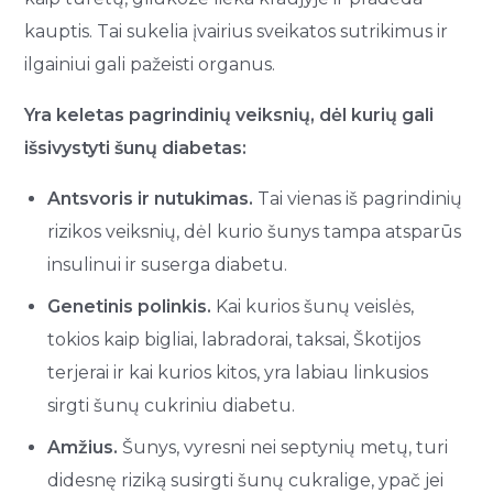
kauptis. Tai sukelia įvairius sveikatos sutrikimus ir
ilgainiui gali pažeisti organus.
Yra keletas pagrindinių veiksnių, dėl kurių gali
išsivystyti šunų diabetas:
Antsvoris ir nutukimas.
Tai vienas iš pagrindinių
rizikos veiksnių, dėl kurio šunys tampa atsparūs
insulinui ir suserga diabetu.
Genetinis polinkis.
Kai kurios šunų veislės,
tokios kaip bigliai, labradorai, taksai, Škotijos
terjerai ir kai kurios kitos, yra labiau linkusios
sirgti šunų cukriniu diabetu.
Amžius.
Šunys, vyresni nei septynių metų, turi
didesnę riziką susirgti šunų cukralige, ypač jei