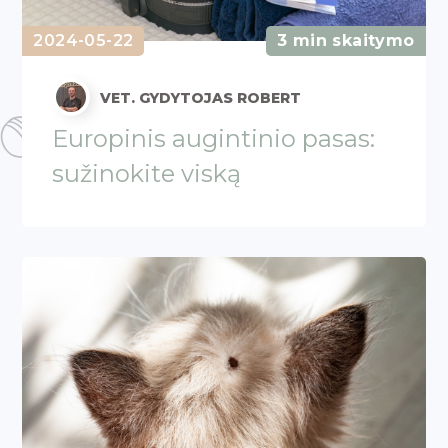
2024-05-22
3 min skaitymo
VET. GYDYTOJAS ROBERT
Europinis augintinio pasas:
sužinokite viską