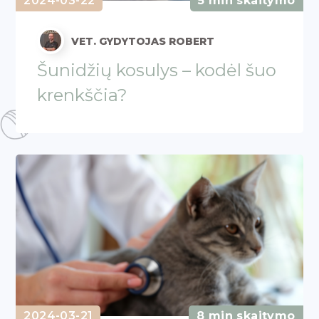
2024-03-22
5 min skaitymo
VET. GYDYTOJAS ROBERT
Šunidžių kosulys – kodėl šuo
krenkščia?
2024-03-21
8 min skaitymo