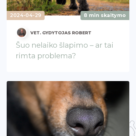
2024-04-29
8 min skaitymo
VET. GYDYTOJAS ROBERT
Šuo nelaiko šlapimo – ar tai
rimta problema?