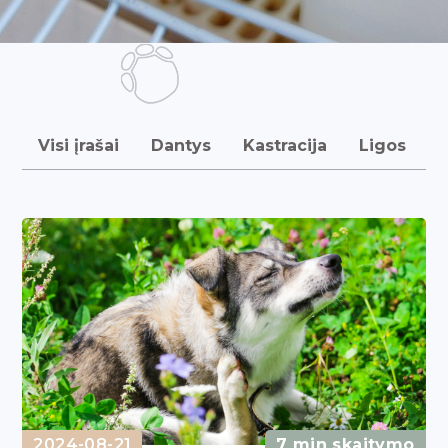
Visi įrašai
Dantys
Kastracija
Ligos
M
2024-08-21
7 min skaitymo