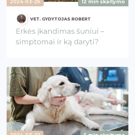
2024-03-26
12 min skaitymo
VET. GYDYTOJAS ROBERT
Erkės įkandimas šuniui –
simptomai ir ką daryti?