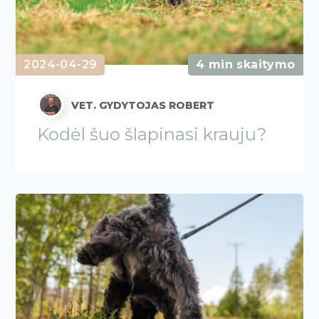
2024-04-29
4 min skaitymo
VET. GYDYTOJAS ROBERT
Kodėl šuo šlapinasi krauju?