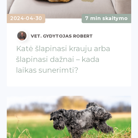
2024-04-30
7 min skaitymo
VET. GYDYTOJAS ROBERT
Katė šlapinasi krauju arba
šlapinasi dažnai – kada
laikas sunerimti?