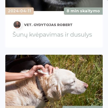
2024-04-11
8 min skaitymo
VET. GYDYTOJAS ROBERT
Šunų kvėpavimas ir dusulys