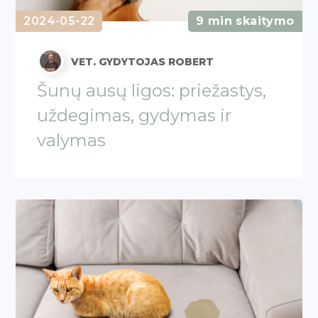
2024-05-22
9 min skaitymo
VET. GYDYTOJAS ROBERT
Šunų ausų ligos: priežastys,
uždegimas, gydymas ir
valymas