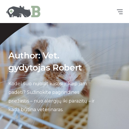
Author: Vet.
gydytojas Robert
Kodėl šuo nuolat kasosi ir kaip jam
padėti? Sužinokite pagrindines
priežastis – nuo alergijų iki parazitų – ir
kada būtina veterinaras.