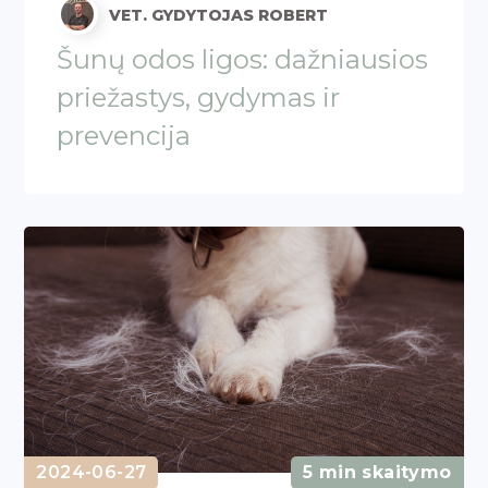
VET. GYDYTOJAS ROBERT
Šunų odos ligos: dažniausios
priežastys, gydymas ir
prevencija
2024-06-27
5 min skaitymo